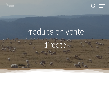
Men
Skip
search
to
Close
main
Menu
content
Produits en vente
directe