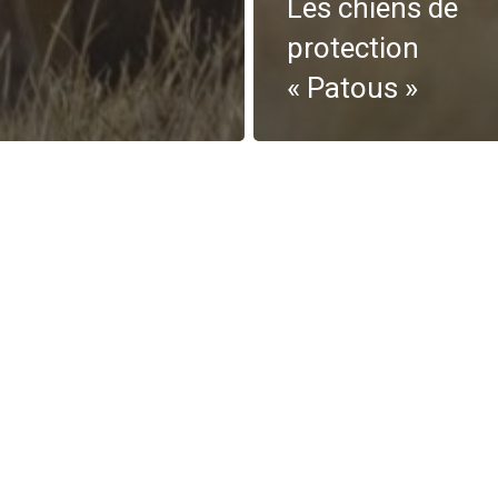
Les chiens de
protection
« Patous »