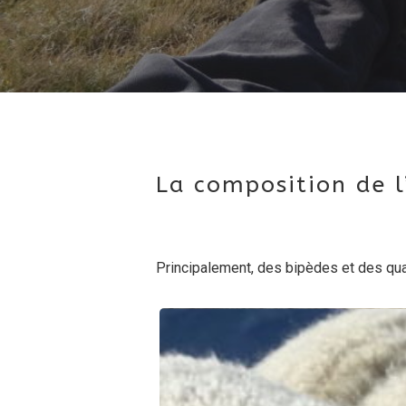
Hit enter to search or ESC to close
La composition de l
Principalement, des bipèdes et des qu